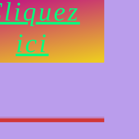
liquez
ici