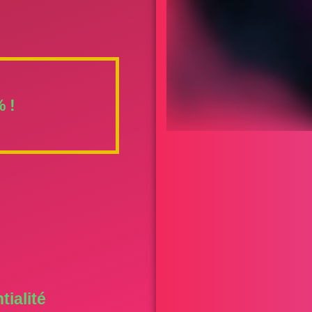
 !
tialité