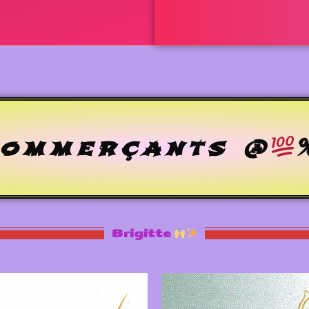
ommerçants @
Brigitte