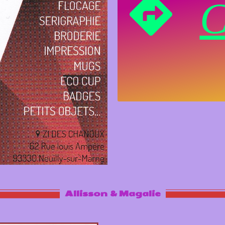
C
Allisson & Magalie